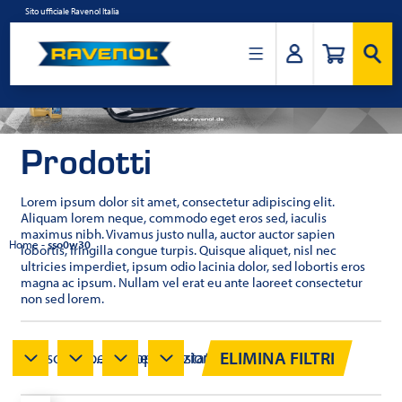
Salta
Sito ufficiale Ravenol Italia
al
contenuto
Ravenol
Italia
Prodotti
Lorem ipsum dolor sit amet, consectetur adipiscing elit.
Aliquam lorem neque, commodo eget eros sed, iaculis
maximus nibh. Vivamus justo nulla, auctor auctor sapien
Home
-
sso0w30
lobortis, fringilla congue turpis. Quisque aliquet, nisl nec
ultricies imperdiet, ipsum odio lacinia dolor, sed lobortis eros
magna ac ipsum. Nullam vel erat eu ante laoreet consectetur
non sed lorem.
ELIMINA FILTRI
Viscosità...
Specifiche...
Approvazioni...
Testato...