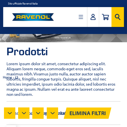
Salta
Sito ufficiale Ravenol Italia
al
contenuto
Ravenol
Italia
Prodotti
Lorem ipsum dolor sit amet, consectetur adipiscing elit.
Aliquam lorem neque, commodo eget eros sed, iaculis
maximus nibh. Vivamus justo nulla, auctor auctor sapien
Home
-
j2
lobortis, fringilla congue turpis. Quisque aliquet, nisl nec
ultricies imperdiet, ipsum odio lacinia dolor, sed lobortis eros
magna ac ipsum. Nullam vel erat eu ante laoreet consectetur
non sed lorem.
ELIMINA FILTRI
Viscosità...
Specifiche...
Approvazioni...
Testato...