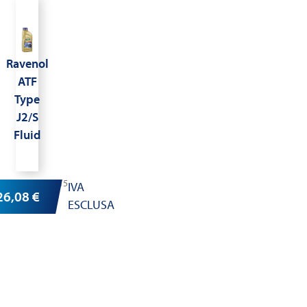
Ravenol
ATF
Type
J2/S
Fluid
Cod.1211115
IVA
26,08
€
ESCLUSA