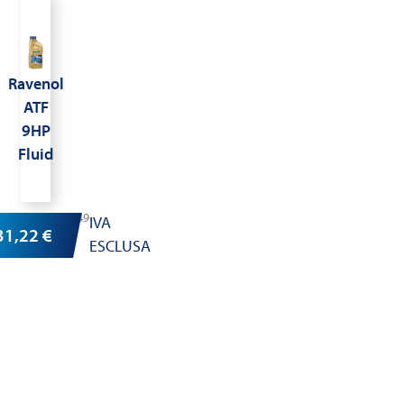
Ravenol
ATF
9HP
Fluid
Cod.1211149
IVA
31,22
€
ESCLUSA