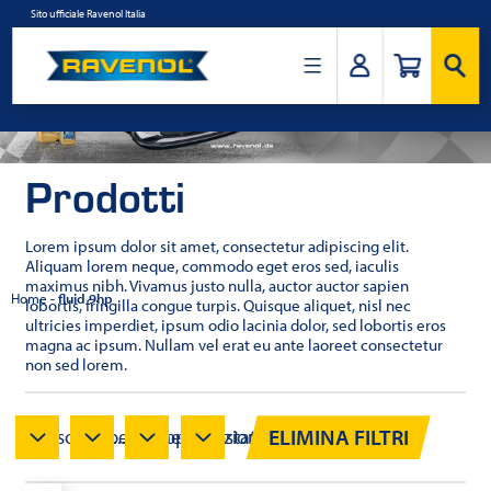
Salta
Sito ufficiale Ravenol Italia
al
contenuto
Ravenol
Italia
Prodotti
Lorem ipsum dolor sit amet, consectetur adipiscing elit.
Aliquam lorem neque, commodo eget eros sed, iaculis
maximus nibh. Vivamus justo nulla, auctor auctor sapien
Home
-
fluid 9hp
lobortis, fringilla congue turpis. Quisque aliquet, nisl nec
ultricies imperdiet, ipsum odio lacinia dolor, sed lobortis eros
magna ac ipsum. Nullam vel erat eu ante laoreet consectetur
non sed lorem.
ELIMINA FILTRI
Viscosità...
Specifiche...
Approvazioni...
Testato...