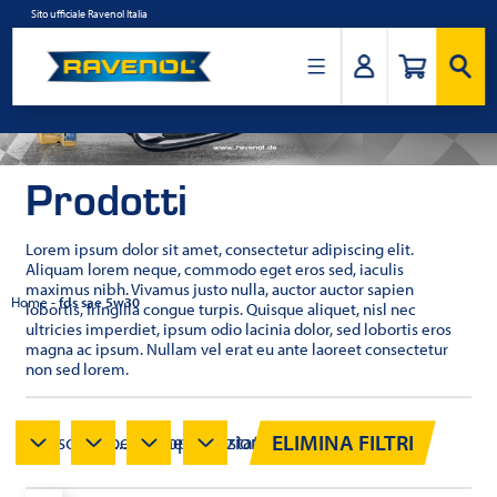
Salta
Sito ufficiale Ravenol Italia
al
contenuto
Ravenol
Italia
Prodotti
Lorem ipsum dolor sit amet, consectetur adipiscing elit.
Aliquam lorem neque, commodo eget eros sed, iaculis
maximus nibh. Vivamus justo nulla, auctor auctor sapien
Home
-
fds sae 5w30
lobortis, fringilla congue turpis. Quisque aliquet, nisl nec
ultricies imperdiet, ipsum odio lacinia dolor, sed lobortis eros
magna ac ipsum. Nullam vel erat eu ante laoreet consectetur
non sed lorem.
ELIMINA FILTRI
Viscosità...
Specifiche...
Approvazioni...
Testato...