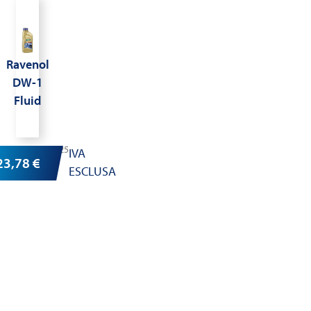
Ravenol
DW-1
Fluid
Cod.1211125
IVA
23,78
€
ESCLUSA