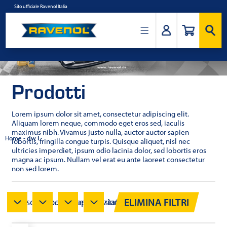
Salta
Sito ufficiale Ravenol Italia
al
contenuto
Ravenol
Italia
Prodotti
Lorem ipsum dolor sit amet, consectetur adipiscing elit.
Aliquam lorem neque, commodo eget eros sed, iaculis
maximus nibh. Vivamus justo nulla, auctor auctor sapien
Home
-
dw I
lobortis, fringilla congue turpis. Quisque aliquet, nisl nec
ultricies imperdiet, ipsum odio lacinia dolor, sed lobortis eros
magna ac ipsum. Nullam vel erat eu ante laoreet consectetur
non sed lorem.
ELIMINA FILTRI
Viscosità...
Specifiche...
Approvazioni...
Testato...