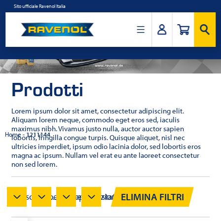
Salta
Sito ufficiale Ravenol Italia
al
contenuto
Ravenol
Italia
Prodotti
Lorem ipsum dolor sit amet, consectetur adipiscing elit.
Aliquam lorem neque, commodo eget eros sed, iaculis
maximus nibh. Vivamus justo nulla, auctor auctor sapien
Home
-
1211144
lobortis, fringilla congue turpis. Quisque aliquet, nisl nec
ultricies imperdiet, ipsum odio lacinia dolor, sed lobortis eros
magna ac ipsum. Nullam vel erat eu ante laoreet consectetur
non sed lorem.
ELIMINA FILTRI
Viscosità...
Specifiche...
Approvazioni...
Testato...