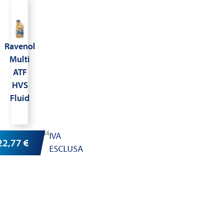
Ravenol
Multi
ATF
HVS
Fluid
Cod.1211144
IVA
22,77
€
ESCLUSA