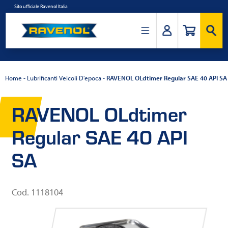
Salta
Sito ufficiale Ravenol Italia
al
contenuto
Ravenol
Italia
Home
-
Lubrificanti Veicoli D'epoca
-
RAVENOL OLdtimer Regular SAE 40 API SA
RAVENOL OLdtimer
Regular SAE 40 API
SA
Cod. 1118104