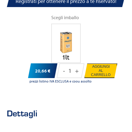
Registrati per ottenere il prezzo a te riservato!
Scegli imballo
AGGIUNGI
-
+
20,66
€
AL
RAVENOL
CARRELLO
OLdtimer
prezzi listino IVA ESCLUSA e coou assolto
Regular
SAE
40
Dettagli
API
SA
quantità