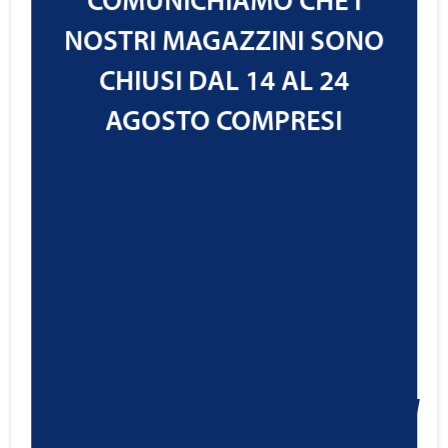
Cod.1213102
NOSTRI MAGAZZINI SONO
IVA ESCLUSA
CHIUSI DAL 14 AL 24
AGOSTO COMPRESI
RAVENOL Motobike Engine
Cleaner Shot
15,99
€
Cod.1390402