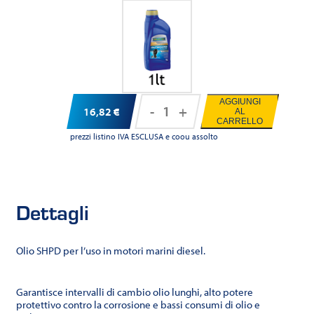
AGGIUNGI
-
+
16,82
€
AL
Ravenol
CARRELLO
MARINEOIL
prezzi listino IVA ESCLUSA e coou assolto
DIESEL
SHPD
15W-
Dettagli
40
quantità
Olio SHPD per l’uso in motori marini diesel.
Garantisce intervalli di cambio olio lunghi, alto potere
protettivo contro la corrosione e bassi consumi di olio e