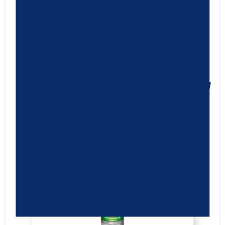
RAVENOL Motobike Engine
Cleaner Shot
15,99
€
Cod.1390402
IVA ESCLUSA