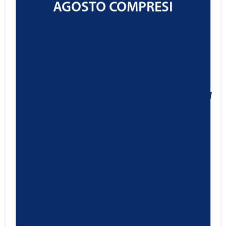
AGOSTO COMPRESI
Ravenol VPG SAE 75W-90
34,74
€
Cod.1231101
IVA ESCLUSA