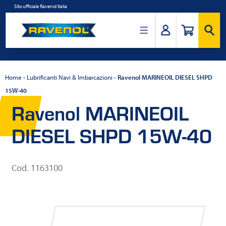
Salta
Sito ufficiale Ravenol Italia
al
contenuto
Ravenol
Italia
Home
-
Lubrificanti Navi & Imbarcazioni
-
Ravenol MARINEOIL DIESEL SHPD
15W-40
Ravenol MARINEOIL
DIESEL SHPD 15W-40
Cod. 1163100