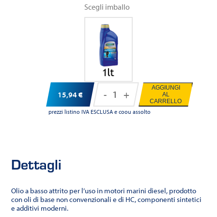
Scegli imballo
AGGIUNGI
-
+
15,94
€
AL
Ravenol
CARRELLO
MARINEOIL
prezzi listino IVA ESCLUSA e coou assolto
DIESEL
SHPD
10W-
Dettagli
40
quantità
Olio a basso attrito per l’uso in motori marini diesel, prodotto
con oli di base non convenzionali e di HC, componenti sintetici
e additivi moderni.