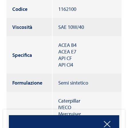
Codice
1162100
Viscosità
SAE 10W/40
ACEA B4
ACEA E7
Specifica
API CF
API CI4
Formulazione
Semi sintetico
Caterpillar
IVECO
Mercruiser
NANNI Diesel
PERKINS