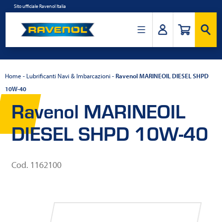
Salta
Sito ufficiale Ravenol Italia
al
contenuto
Ravenol
Italia
Home
-
Lubrificanti Navi & Imbarcazioni
-
Ravenol MARINEOIL DIESEL SHPD
10W-40
Ravenol MARINEOIL
DIESEL SHPD 10W-40
Cod. 1162100