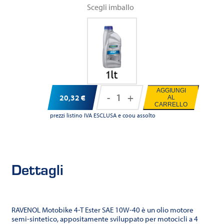
Scegli imballo
AGGIUNGI
-
+
20,32
€
AL
Ravenol
CARRELLO
Motobike
prezzi listino IVA ESCLUSA e coou assolto
4-
T
Ester
Dettagli
SAE
10W-
40
quantità
RAVENOL Motobike 4-T Ester SAE 10W-40 è un olio motore
semi-sintetico, appositamente sviluppato per motocicli a 4