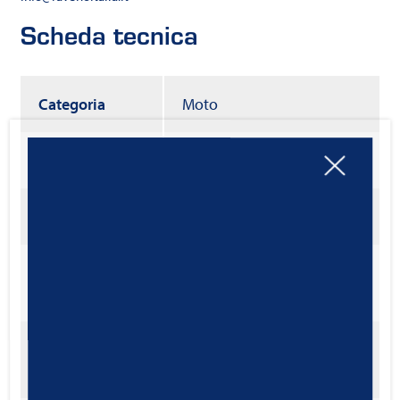
Scheda tecnica
Categoria
Moto
Codice
1172112
Viscosità
SAE 10W/40
API SM
Specifica
JASO MA
JASO MA2 T903:2006
Approvazioni
MO49RAV112