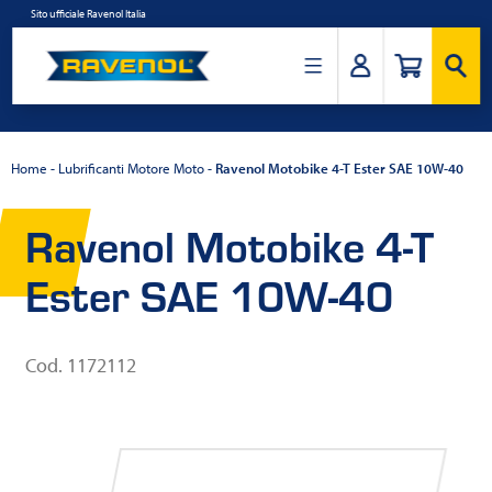
Salta
Sito ufficiale Ravenol Italia
al
contenuto
Ravenol
Italia
Home
-
Lubrificanti Motore Moto
-
Ravenol Motobike 4-T Ester SAE 10W-40
Ravenol Motobike 4-T
Ester SAE 10W-40
Cod. 1172112