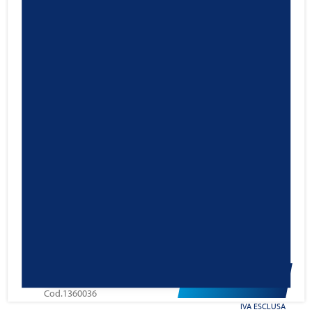
IVA ESCLUSA
Ravenol Active Foam Cleaner
Spray
5,20
€
Cod.1360036
IVA ESCLUSA