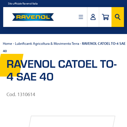
Salta
Sito ufficiale Ravenol Italia
al
contenuto
Ravenol
Italia
Home
-
Lubrificanti Agricoltura & Movimento Terra
-
RAVENOL CATOEL TO-4 SAE
40
RAVENOL CATOEL TO-
4 SAE 40
Cod. 1310614