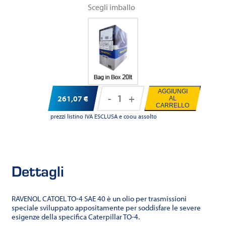
Scegli imballo
AGGIUNGI
-
+
261,07
€
AL
RAVENOL
CARRELLO
CATOEL
prezzi listino IVA ESCLUSA e coou assolto
TO-
4
SAE
Dettagli
40
quantità
RAVENOL CATOEL TO-4 SAE 40 è un olio per trasmissioni
speciale sviluppato appositamente per soddisfare le severe
esigenze della specifica Caterpillar TO-4.