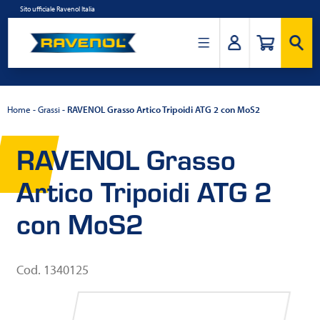
Salta
Sito ufficiale Ravenol Italia
al
contenuto
Ravenol
Italia
Home
-
Grassi
-
RAVENOL Grasso Artico Tripoidi ATG 2 con MoS2
RAVENOL Grasso
Artico Tripoidi ATG 2
con MoS2
Cod. 1340125