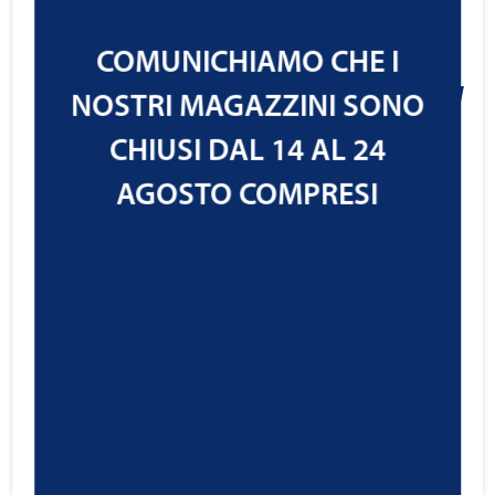
RAVENOL LDD Light Duty Diesel
SAE 0W-20
COMUNICHIAMO CHE I
NOSTRI MAGAZZINI SONO
21,61
€
Cod.1121107
CHIUSI DAL 14 AL 24
IVA ESCLUSA
AGOSTO COMPRESI