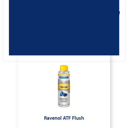
Cleaner
24,95
€
Cod.1390323
IVA ESCLUSA
Ravenol ATF Flush