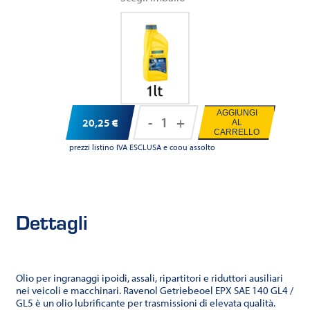
AGGIUNGI
-
+
20,25
€
AL
RAVENOL
CARRELLO
EPX
prezzi listino IVA ESCLUSA e coou assolto
SAE
140
GL4/GL5
Dettagli
quantità
Olio per ingranaggi ipoidi, assali, ripartitori e riduttori ausiliari
nei veicoli e macchinari. Ravenol Getriebeoel EPX SAE 140 GL4 /
GL5 è un olio lubrificante per trasmissioni di elevata qualità.