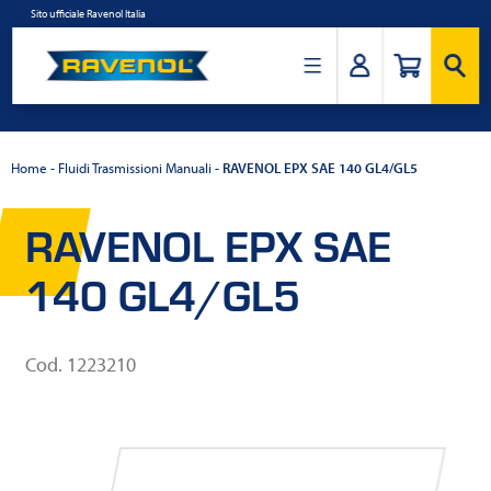
Salta
Sito ufficiale Ravenol Italia
al
contenuto
Ravenol
Italia
Home
-
Fluidi Trasmissioni Manuali
-
RAVENOL EPX SAE 140 GL4/GL5
RAVENOL EPX SAE
140 GL4/GL5
Cod. 1223210