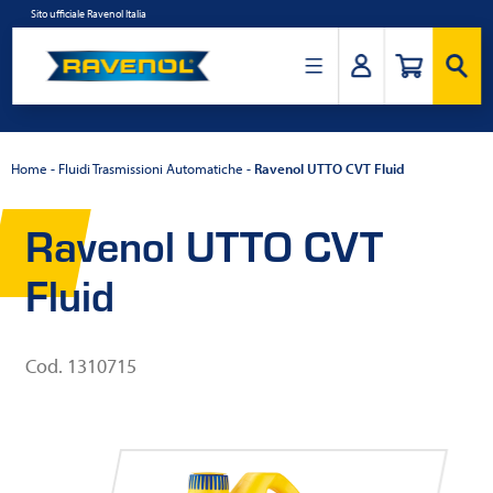
Salta
Sito ufficiale Ravenol Italia
al
contenuto
Ravenol
Italia
Home
-
Fluidi Trasmissioni Automatiche
-
Ravenol UTTO CVT Fluid
Ravenol UTTO CVT
Fluid
Cod. 1310715