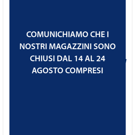
COMUNICHIAMO CHE I
Ravenol Professional Engine
NOSTRI MAGAZZINI SONO
Cleaner
CHIUSI DAL 14 AL 24
24,95
€
AGOSTO COMPRESI
Cod.1390323
IVA ESCLUSA