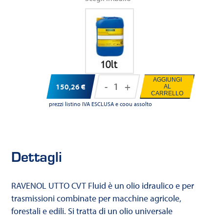
AGGIUNGI
-
+
150,26
€
AL
Ravenol
CARRELLO
UTTO
prezzi listino IVA ESCLUSA e coou assolto
CVT
Fluid
quantità
Dettagli
RAVENOL UTTO CVT Fluid è un olio idraulico e per
trasmissioni combinate per macchine agricole,
forestali e edili. Si tratta di un olio universale