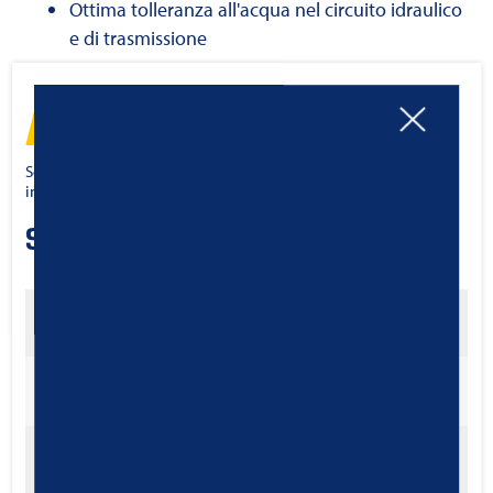
Ottima tolleranza all'acqua nel circuito idraulico
e di trasmissione
SCARICA SCHEDA TECNICA
Scheda di sicurezza SDB è disponibile su richiesta
info@ravenoltalia.it
Scheda tecnica
Categoria
Codice
1310715
API GL-4
Specifica
SAE 80W