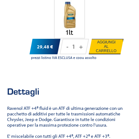
AGGIUNGI
-
+
29,48
€
AL
Ravenol
CARRELLO
ATF+4®
prezzi listino IVA ESCLUSA e coou assolto
Fluid
quantità
Dettagli
Ravenol ATF +4® fluid è un ATF di ultima generazione con un
pacchetto di additivi per tutte le trasmissioni automatiche
Chrysler, Jeep e Dodge. Garantisce in tutte le condizioni
operative per la massima protezione contro l'usura.
E' miscelabile con tutti gli ATF +4®, ATF +2® e ATF +3®.