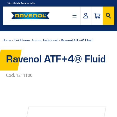
Salta
Sito ufficiale Ravenol Italia
al
contenuto
Ravenol
Italia
Home
-
Fluidi Trasm. Autom. Tradizionali
-
Ravenol ATF+4® Fluid
Ravenol ATF+4® Fluid
Cod. 1211100