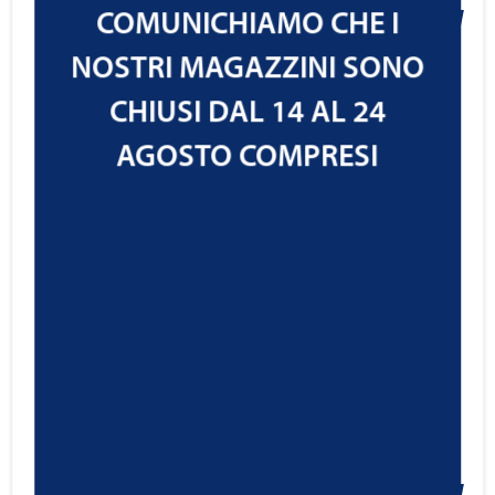
COMUNICHIAMO CHE I
21,61
€
NOSTRI MAGAZZINI SONO
Cod.1121107
IVA ESCLUSA
CHIUSI DAL 14 AL 24
AGOSTO COMPRESI
Ravenol AdBlue® Clean & Protect