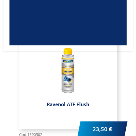
Cod.1390323
IVA ESCLUSA
Ravenol ATF Flush
23,50
€
Cod.1390502