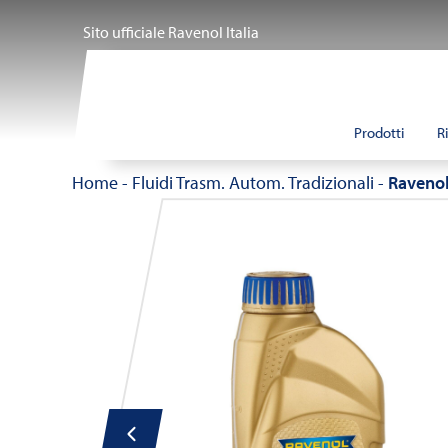
Salta
Sito ufficiale Ravenol Italia
al
contenuto
Prodotti
R
Home
-
Fluidi Trasm. Autom. Tradizionali
-
Raveno