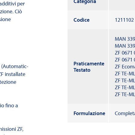
Categoria
additivi per
azione. Ciò
sione
Codice
1211102
MAN 339
MAN 339
ZF 0671 
ZF 0671 
Praticamente
 (Automatic-
ZF Ecom
Testato
ZF TE-M
F installate
ZF TE-M
otezione
ZF TE-M
ZF TE-ML
o fino a
Formulazione
Completa
issioni ZF,