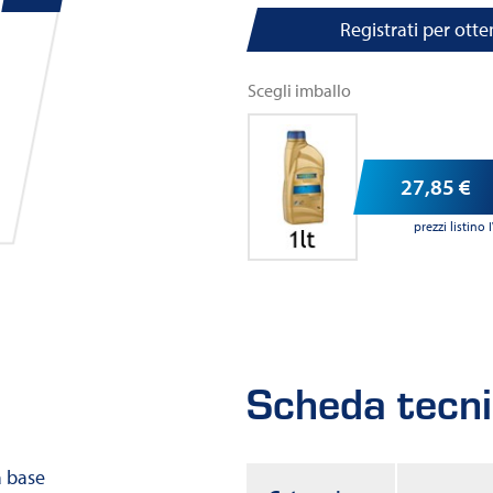
Registrati per otte
Scegli imballo
27,85
€
prezzi listin
Scheda tecn
a base