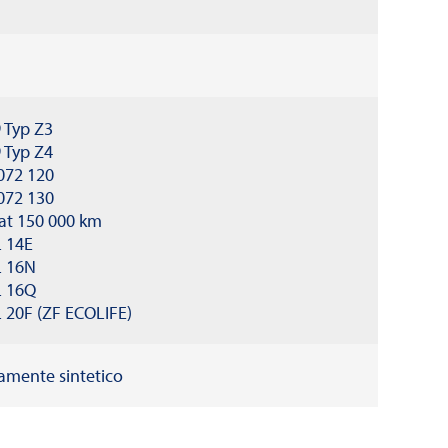
 Typ Z3
 Typ Z4
072 120
072 130
at 150 000 km
L 14E
L 16N
L 16Q
 20F (ZF ECOLIFE)
mente sintetico