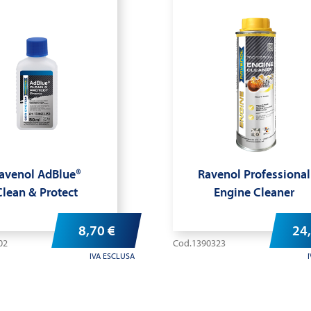
avenol AdBlue®
Ravenol Professional
Clean & Protect
Engine Cleaner
8,70
€
24
02
Cod.1390323
IVA ESCLUSA