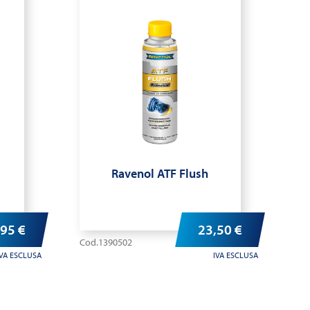
Ravenol ATF Flush
,95
€
23,50
€
Cod.1390502
IVA ESCLUSA
IVA ESCLUSA