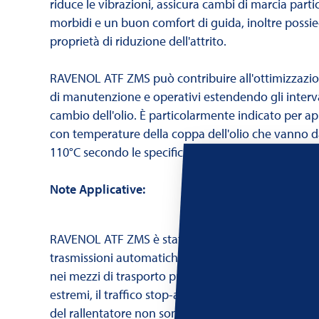
riduce le vibrazioni, assicura cambi di marcia part
morbidi e un buon comfort di guida, inoltre possi
proprietà di riduzione dell'attrito.
RAVENOL ATF ZMS può contribuire all'ottimizzazion
di manutenzione e operativi estendendo gli interval
cambio dell'olio. È particolarmente indicato per ap
con temperature della coppa dell'olio che vanno da
110°C secondo le specifiche ZF.
Note Applicative:
RAVENOL ATF ZMS è stato sviluppato appositamen
trasmissioni automatiche ZF heavy-duty utilizzat
nei mezzi di trasporto pubblico locale e regionale. 
estremi, il traffico stop-and-go e il frequente fun
del rallentatore non sono un problema per RAVE