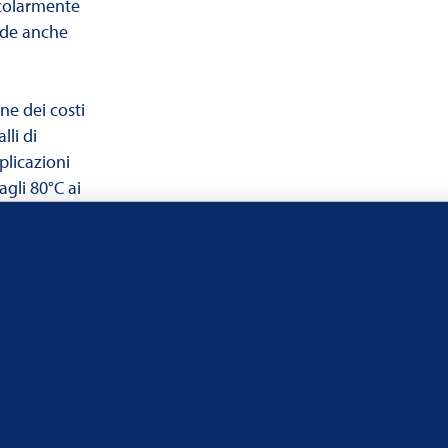
icolarmente
ede anche
e dei costi
li di
plicazioni
gli 80°C ai
te per
e ad esempio
Carichi
zionamento
NOL ATF ZMS.