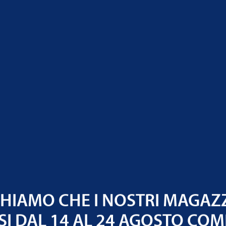
tipi di ATF
io e filtro
 km o ogni 3
ioni Ecomat su
l normale
gnative
di
 di
IAMO CHE I NOSTRI MAGAZ
SI DAL 14 AL 24 AGOSTO COM