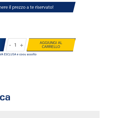
nere il prezzo a te riservato!
AGGIUNGI AL
-
+
Ravenol
CARRELLO
ATF
o IVA ESCLUSA e coou assolto
ZMS
quantità
ica