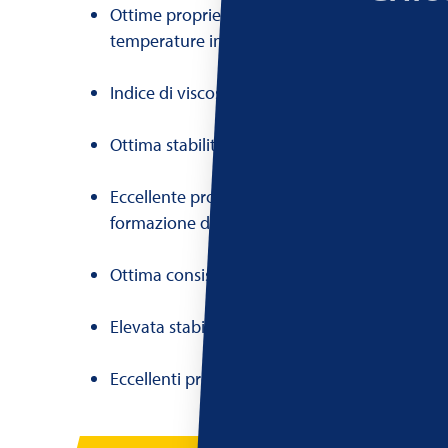
Ottime proprietà lubrificanti, anche nelle bas
temperature invernali
Indice di viscosità alto e stabile
Ottima stabilità all'ossidazione
Eccellente protezione contro l'usura, la corro
formazione di schiuma
Ottima consistenza del coefficiente di attrito
Elevata stabilità termica e ossidativa
Eccellenti proprietà di raffreddamento