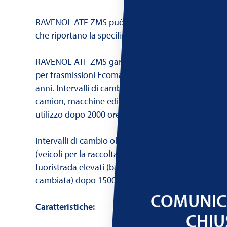
RAVENOL ATF ZMS può essere miscelato con tutti i 
che riportano la specifica ZF TE-ML 04D.
RAVENOL ATF ZMS garantisce intervalli di cambio ol
per trasmissioni Ecomat su autobus fino a 150.000
anni. Intervalli di cambio olio e filtro per trasmiss
camion, macchine edili e veicoli speciali durante i
utilizzo dopo 2000 ore o ogni 2 anni.
Intervalli di cambio olio e filtro in condizioni impe
(veicoli per la raccolta dei rifiuti, veicoli con tempi 
fuoristrada elevati (bassa distanza, elevata velocità
cambiata) dopo 1500 ore o una volta all'anno.
COMUNICH
Caratteristiche:
CHIU