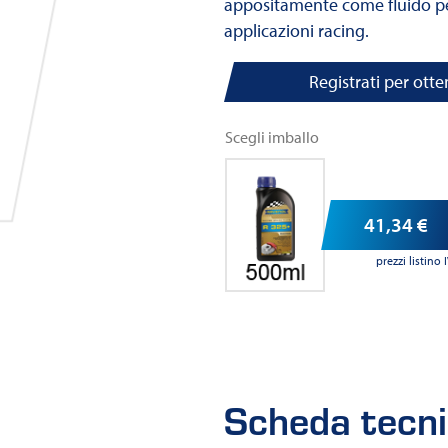
appositamente come fluido per
applicazioni racing.
Registrati per otte
Scegli imballo
41,34
€
prezzi listin
Scheda tecn