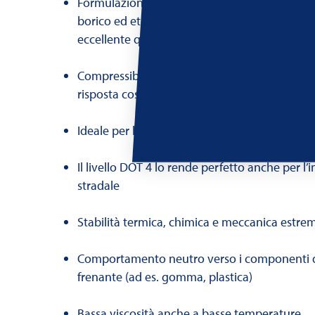
Formulazione di alto livello basata su esteri d
borico ed eteri glicolici con un pacchetto di ad
eccellente qualità
Compressibilità estremamente ridotta, assic
risposta costante
Ideale per l’uso racing, anche nelle serie più
Il livello DOT 4 lo rende perfetto anche per l
stradale
Stabilità termica, chimica e meccanica estre
Comportamento neutro verso i componenti d
frenante (ad es. gomma, plastica)
Bassa viscosità anche a basse temperature