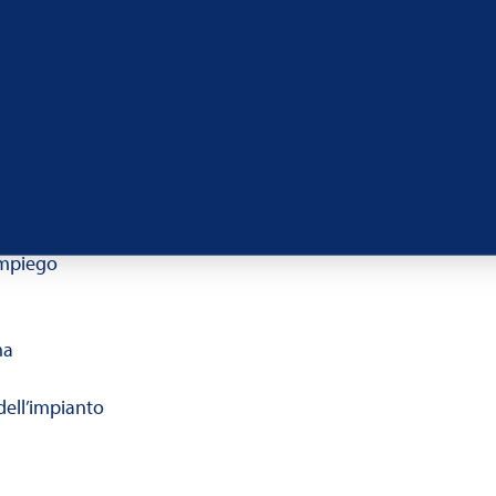
ell’acido
ditivi di
ura una
 impegnative
’impiego
ma
ell’impianto