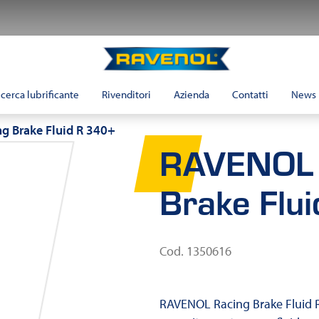
Ravenol
Italia
icerca lubrificante
Rivenditori
Azienda
Contatti
News
g Brake Fluid R 340+
RAVENOL 
Brake Flu
Cod. 1350616
RAVENOL Racing Brake Fluid R