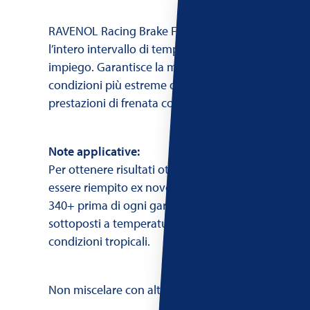
RAVENOL Racing Brake Fluid R 340+ rimane affidab
l’intero intervallo di temperature e per tutta la dur
impiego. Garantisce la massima sicurezza anche ne
condizioni più estreme delle competizioni e assicu
prestazioni di frenata costanti.
Note applicative:
Per ottenere risultati ottimali, l’impianto frenant
essere riempito ex novo con RAVENOL Racing Brak
340+ prima di ogni gara, in particolare quando i fr
sottoposti a temperature eccessive o in caso di co
condizioni tropicali.
Non miscelare con altri liquidi freni.