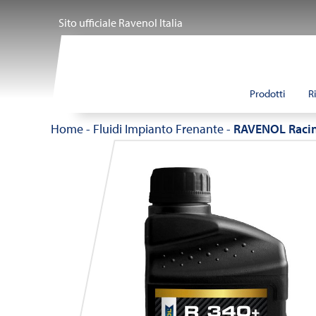
Salta
Sito ufficiale Ravenol Italia
al
contenuto
Prodotti
R
Home
-
Fluidi Impianto Frenante
-
RAVENOL Racin