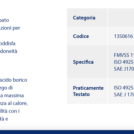
Categoria
pato
zioni per
e
Codice
1350616
oddisfa
idoneità
FMVSS 1
Specifica
ISO 4925
SAE J17
’acido borico
ego di
ISO 4925
Praticamente
Testato
SAE J 17
 la massima
nza al calore,
ità con i
tà e