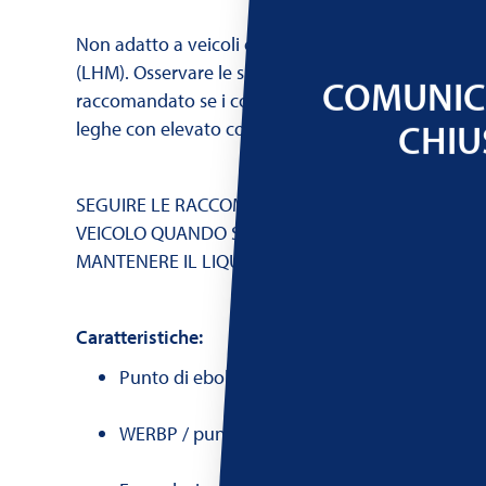
Non adatto a veicoli che richiedono un fluido fren
(LHM). Osservare le specifiche del costruttore. Non
COMUNICH
raccomandato se i componenti utilizzati sono in m
CHIU
leghe con elevato contenuto di magnesio.
SEGUIRE LE RACCOMANDAZIONI DEL COSTRUTTO
VEICOLO QUANDO SI AGGIUNGE IL LIQUIDO FRENI
MANTENERE IL LIQUIDO FRENI PULITO E ASCIUTTO
Caratteristiche:
Punto di ebollizione massimo: 342 °C
WERBP / punto di ebollizione a umido: 210 °