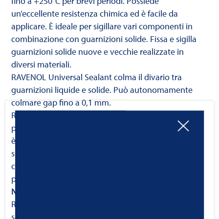
fino a +250°C per brevi periodi. Possiede
un’eccellente resistenza chimica ed è facile da
applicare. È ideale per sigillare vari componenti in
combinazione con guarnizioni solide. Fissa e sigilla
guarnizioni solide nuove e vecchie realizzate in
diversi materiali.
RAVENOL Universal Sealant colma il divario tra
guarnizioni liquide e solide. Può autonomamente
colmare gap fino a 0,1 mm.
RAVENOL Universal Sealant rimane
permanentemente plastico, elastico, fluorescente ed
è facile da rimuovere dopo l’applicazione. Grazie alla
sua stabilità termica e alla sua ottima resistenza
contro carburanti e oli (ecc.), il sigillante è
Note Applicative
RAVENOL Universal Sealant deve essere applicato
solo su superfici completamente pulite (prive di