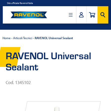
Salta
Sito ufficiale Ravenol Italia
al
contenuto
Ravenol
Italia
Home
-
Articoli Tecnici
-
RAVENOL Universal Sealant
RAVENOL Universal
Sealant
Cod. 1345102