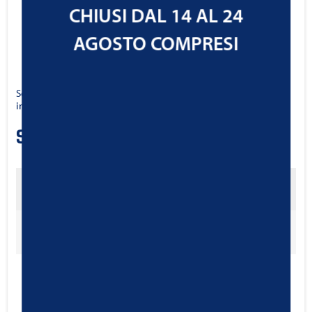
Non indurente e non restringente
CHIUSI DAL 14 AL 24
Molto resistente ai fluidi operativi del motore
AGOSTO COMPRESI
Scheda di sicurezza SDB è disponibile su richiesta
info@ravenoltalia.it
Scheda tecnica
Categoria
Codice
1345102